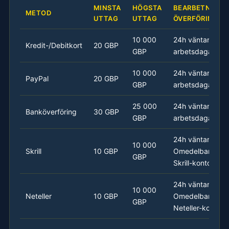
MINSTA
HÖGSTA
BEARBETNING 
METOD
UTTAG
UTTAG
ÖVERFÖRINGST
10 000
24h väntar + 3-
Kredit-/Debitkort
20 GBP
GBP
arbetsdagar
10 000
24h väntar + 1-2
PayPal
20 GBP
GBP
arbetsdagar
25 000
24h väntar + 2-
Banköverföring
30 GBP
GBP
arbetsdagar
24h väntar +
10 000
Skrill
10 GBP
Omedelbar till
GBP
Skrill-konto
24h väntar +
10 000
Neteller
10 GBP
Omedelbar till
GBP
Neteller-konto