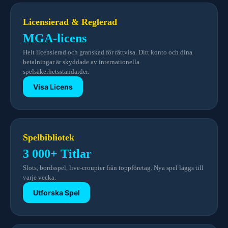
Licensierad & Reglerad
MGA-licens
Helt licensierad och granskad för rättvisa. Ditt konto och dina
betalningar är skyddade av internationella
spelsäkerhetsstandarder.
Visa Licens
Spelbibliotek
3 000+ Titlar
Slots, bordsspel, live-croupier från toppföretag. Nya spel läggs till
varje vecka.
Utforska Spel