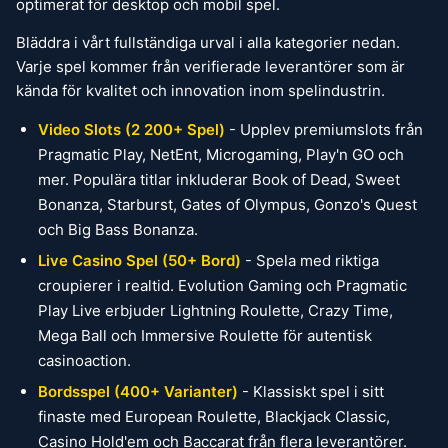
optimerat för desktop och mobil spel.
Bläddra i vårt fullständiga urval i alla kategorier nedan.
Varje spel kommer från verifierade leverantörer som är
kända för kvalitet och innovation inom spelindustrin.
Video Slots (2 200+ Spel)
- Upplev premiumslots från
Pragmatic Play, NetEnt, Microgaming, Play'n GO och
mer. Populära titlar inkluderar Book of Dead, Sweet
Bonanza, Starburst, Gates of Olympus, Gonzo's Quest
och Big Bass Bonanza.
Live Casino Spel (50+ Bord)
- Spela med riktiga
croupierer i realtid. Evolution Gaming och Pragmatic
Play Live erbjuder Lightning Roulette, Crazy Time,
Mega Ball och Immersive Roulette för autentisk
casinoaction.
Bordsspel (400+ Varianter)
- Klassiskt spel i sitt
finaste med European Roulette, Blackjack Classic,
Casino Hold'em och Baccarat från flera leverantörer.