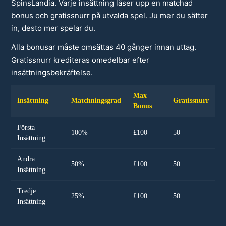
SpinsLandia. Varje insättning låser upp en matchad
bonus och gratissnurr på utvalda spel. Ju mer du sätter
in, desto mer spelar du.
Alla bonusar måste omsättas 40 gånger innan uttag.
Gratissnurr krediteras omedelbar efter
insättningsbekräftelse.
Max
Insättning
Matchningsgrad
Gratissnurr
Bonus
Första
100%
£100
50
Insättning
Andra
50%
£100
50
Insättning
Tredje
25%
£100
50
Insättning