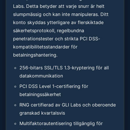
Labs. Detta betyder att varje snurr är helt
slumpmässig och kan inte manipuleras. Ditt
konto skyddas ytterligare av flerskiktade
säkerhetsprotokolI, regelbundna
penetrationstester och strikta PCI DSS-
kompatibilitetsstandarder för
betalningshantering.
256-bitars SSL/TLS 1.3-kryptering för all
datakommunikation
PCI DSS Level 1-certifiering för
betalningssäkerhet
RNG certifierad av GLI Labs och oberoende
granskad kvartalsvis
Multifaktorautentisering tillgänglig för