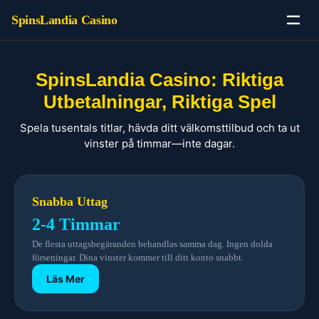
SpinsLandia Casino
SpinsLandia Casino: Riktiga
Utbetalningar, Riktiga Spel
Spela tusentals titlar, hävda ditt välkomsttilbud och ta ut
vinster på timmar—inte dagar.
Snabba Uttag
2-4 Timmar
De flesta uttagsbegäranden behandlas samma dag. Ingen dolda
förseningar. Dina vinster kommer till ditt konto snabbt.
Läs Mer