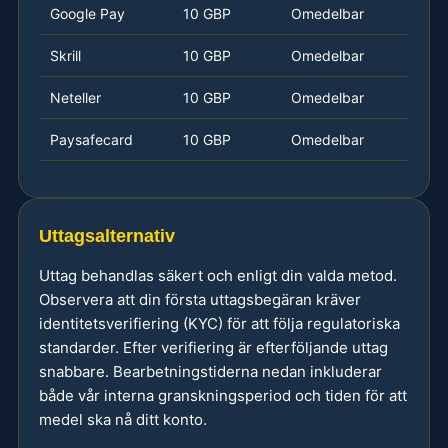
Google Pay
10 GBP
Omedelbar
Skrill
10 GBP
Omedelbar
Neteller
10 GBP
Omedelbar
Paysafecard
10 GBP
Omedelbar
Uttagsalternativ
Uttag behandlas säkert och enligt din valda metod.
Observera att din första uttagsbegäran kräver
identitetsverifiering (KYC) för att följa regulatoriska
standarder. Efter verifiering är efterföljande uttag
snabbare. Bearbetningstiderna nedan inkluderar
både vår interna granskningsperiod och tiden för att
medel ska nå ditt konto.