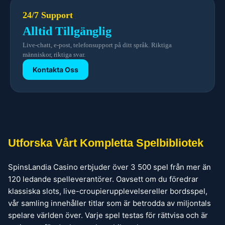
24/7 Support
Alltid Tillgänglig
Live-chatt, e-post, telefonsupport på ditt språk. Riktiga
människor, riktiga svar.
Kontakta Oss
Utforska Vårt Kompletta Spelbibliotek
SpinsLandia Casino erbjuder över 3 500 spel från mer än
120 ledande spelleverantörer. Oavsett om du föredrar
klassiska slots, live-croupierupplevelsereller bordsspel,
vår samling innehåller titlar som är betrodda av miljontals
spelare världen över. Varje spel testas för rättvisa och är