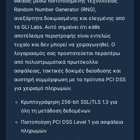
δίκαιας μέσω πιστοποιημένης τεχνολογίας
Random Number Generator (RNG),
ανεξάρτητα δοκιμασμένης και ελεγμένης από
τα GLI Labs. Αυτό σημαίνει ότι κάθε
αποτέλεσμα περιστροφής είναι εντελώς
τυχαίο και δεν μπορεί να χειραγωγηθεί. Ο
λογαριασμός σας προστατεύεται περαιτέρω
από πολυστρωματικά πρωτόκολλα
ασφάλειας, τακτικές δοκιμές διείσδυσης και
αυστηρή συμμόρφωση με τα πρότυπα PCI DSS
για χειρισμό πληρωμών.
Κρυπτογράφηση 256-bit SSL/TLS 1.3 για
όλη τη μετάδοση δεδομένων
Πιστοποίηση PCI DSS Level 1 για ασφάλεια
πληρωμών