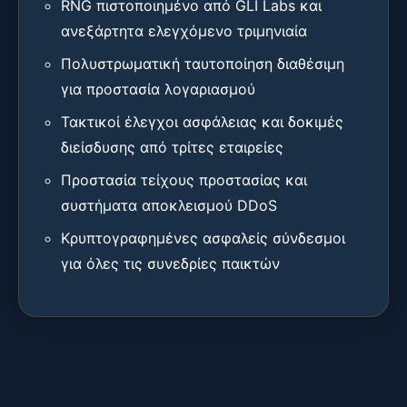
RNG πιστοποιημένο από GLI Labs και
ανεξάρτητα ελεγχόμενο τριμηνιαία
Πολυστρωματική ταυτοποίηση διαθέσιμη
για προστασία λογαριασμού
Τακτικοί έλεγχοι ασφάλειας και δοκιμές
διείσδυσης από τρίτες εταιρείες
Προστασία τείχους προστασίας και
συστήματα αποκλεισμού DDoS
Κρυπτογραφημένες ασφαλείς σύνδεσμοι
για όλες τις συνεδρίες παικτών