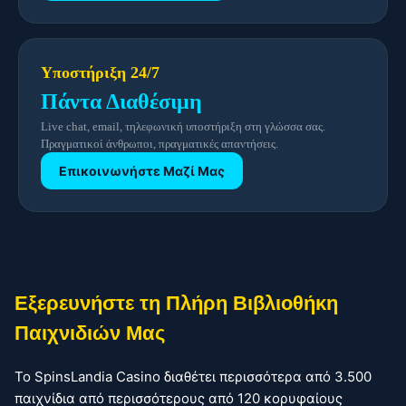
Υποστήριξη 24/7
Πάντα Διαθέσιμη
Live chat, email, τηλεφωνική υποστήριξη στη γλώσσα σας.
Πραγματικοί άνθρωποι, πραγματικές απαντήσεις.
Επικοινωνήστε Μαζί Μας
Εξερευνήστε τη Πλήρη Βιβλιοθήκη
Παιχνιδιών Μας
Το SpinsLandia Casino διαθέτει περισσότερα από 3.500
παιχνίδια από περισσότερους από 120 κορυφαίους