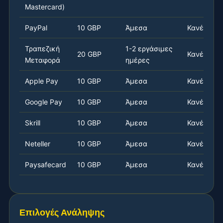
Mastercard)
PayPal
10 GBP
Άμεσα
Κανένα
Τραπεζική
1-2 εργάσιμες
20 GBP
Κανένα
Μεταφορά
ημέρες
Apple Pay
10 GBP
Άμεσα
Κανένα
Google Pay
10 GBP
Άμεσα
Κανένα
Skrill
10 GBP
Άμεσα
Κανένα
Neteller
10 GBP
Άμεσα
Κανένα
Paysafecard
10 GBP
Άμεσα
Κανένα
Επιλογές Ανάληψης