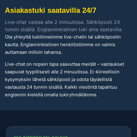
Asiakastuki saatavilla 24/7
Live-chat vastaa alle 2 minuutissa. Sähköposti 24
tunnin sisällä. Englanninkielinen tuki aina saatavilla.
Ota yhteyttä tukitiimeimme live-chatin tai sähköpostin
kautta. Englanninkielinen henkilöstömme on valmis
auttamaan milloin tahansa.
Live-chat on nopein tapa saavuttaa meidät – vastaukset
saapuvat tyypillisesti alle 2 minuutissa. Ei-kiireellisiin
kysymyksiin lähetä sähköposti ja odota täydellistä
vastausta 24 tunnin sisällä. Kaikki viestintä tapahtuu
englannin kielellä omalla tukiryhmällämme.