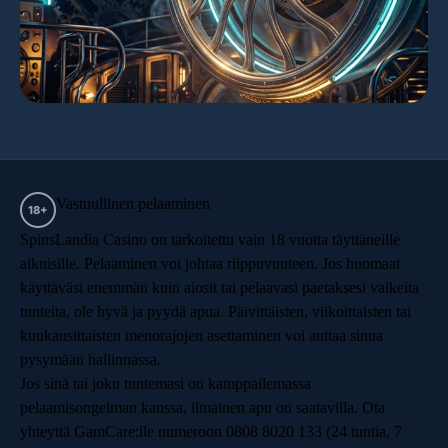
Vastuullinen pelaaminen
18+
SpinsLandia Casino on tarkoitettu vain 18 vuotta täyttäneille
aikuisille. Pelaaminen voi johtaa riippuvuuteen. Jos huomaat
käyttäväsi enemmän kuin aiosit tai pelaavasi paetaksesi vaikeita
tunteita, ole hyvä ja pyydä apua. Päivittäisten, viikoittaisten tai
kuukausittaisten menorajojen asettaminen voi auttaa sinua
pysymään hallinnassa.
Jos sinä tai joku tuntemasi on kamppailemassa
pelaamisongelman kanssa, ilmainen apu on saatavilla. Ota
yhteyttä GamCare:lle numeroon 0808 8020 133 (24 tuntia, 7