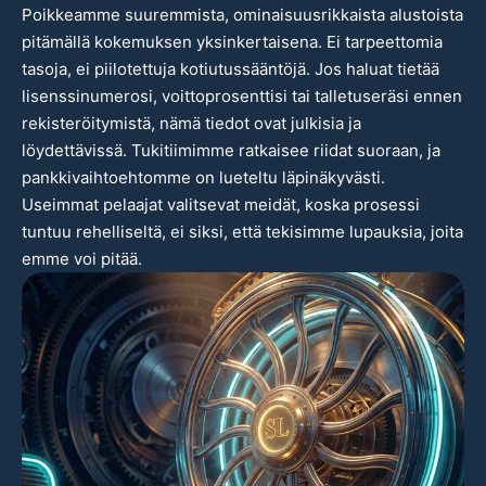
Poikkeamme suuremmista, ominaisuusrikkaista alustoista
pitämällä kokemuksen yksinkertaisena. Ei tarpeettomia
tasoja, ei piilotettuja kotiutussääntöjä. Jos haluat tietää
lisenssinumerosi, voittoprosenttisi tai talletuseräsi ennen
rekisteröitymistä, nämä tiedot ovat julkisia ja
löydettävissä. Tukitiimimme ratkaisee riidat suoraan, ja
pankkivaihtoehtomme on lueteltu läpinäkyvästi.
Useimmat pelaajat valitsevat meidät, koska prosessi
tuntuu rehelliseltä, ei siksi, että tekisimme lupauksia, joita
emme voi pitää.