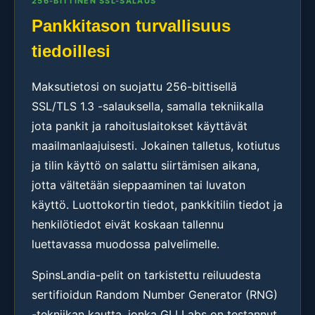
256-BITTINEN SSL-SALAUS
Pankkitason turvallisuus
tiedoillesi
Maksutietosi on suojattu 256-bittisellä
SSL/TLS 1.3 -salauksella, samalla tekniikalla
jota pankit ja rahoituslaitokset käyttävät
maailmanlaajuisesti. Jokainen talletus, kotiutus
ja tilin käyttö on salattu siirtämisen aikana,
jotta vältetään sieppaaminen tai luvaton
käyttö. Luottokortin tiedot, pankkitilin tiedot ja
henkilötiedot eivät koskaan tallennu
luettavassa muodossa palvelimelle.
SpinsLandia-pelit on tarkistettu reiluudesta
sertifioidun Random Number Generator (RNG)
-tekniikan kautta, jonka GLI Labs on testannut