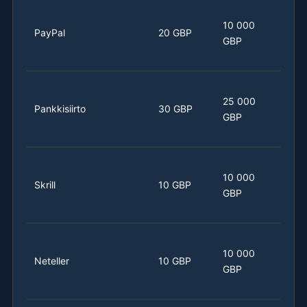
24 h
10 000
odo
PayPal
20 GBP
GBP
+ 1–
arki
24 h
25 000
odo
Pankkisiirto
30 GBP
GBP
+ 2
arki
24 h
10 000
odo
Skrill
10 GBP
GBP
+ Vä
Skrill
24 h
10 000
odo
Neteller
10 GBP
GBP
+ Vä
Netel