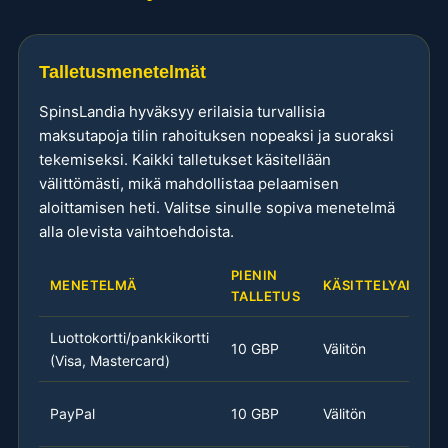
Talletusmenetelmät
SpinsLandia hyväksyy erilaisia turvallisia
maksutapoja tilin rahoituksen nopeaksi ja suoraksi
tekemiseksi. Kaikki talletukset käsitellään
välittömästi, mikä mahdollistaa pelaamisen
aloittamisen heti. Valitse sinulle sopiva menetelmä
alla olevista vaihtoehdoista.
PIENIN
MENETELMÄ
KÄSITTELYAIKA
TALLETUS
Luottokortti/pankkikortti
10 GBP
Välitön
(Visa, Mastercard)
PayPal
10 GBP
Välitön