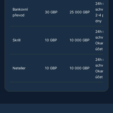
24h na
Bankovní
schválení 
30 GBP
25 000 GBP
převod
2-4 pracov
dny
24h na
schválení 
Skrill
10 GBP
10 000 GBP
Okamžitě 
účet Skrill
24h na
schválení 
Neteller
10 GBP
10 000 GBP
Okamžitě 
účet Netel