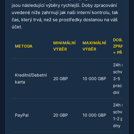
jsou následující výběry rychlejší. Doby zpracování
uvedené níže zahrnují jak naši interní kontrolu, tak
čas, který trvá, než se prostředky dostanou na váš
účet.
DOBA
MINIMÁLNÍ
MAXIMÁLNÍ
METODA
ZPRACOVÁ
VÝBĚR
VÝBĚR
+ PŘEVOD
24h na
schválení 
Kreditní/Debetní
20 GBP
10 000 GBP
3-5
karta
pracovníc
dní
24h na
schválení 
PayPal
20 GBP
10 000 GBP
1-2 pracov
dny