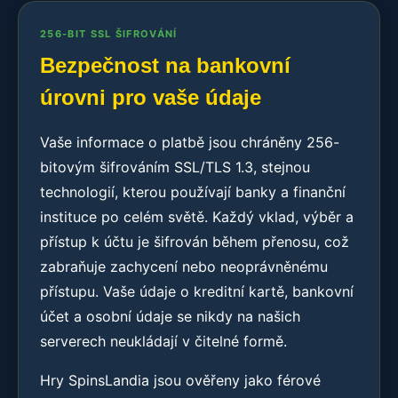
256-BIT SSL ŠIFROVÁNÍ
Bezpečnost na bankovní
úrovni pro vaše údaje
Vaše informace o platbě jsou chráněny 256-
bitovým šifrováním SSL/TLS 1.3, stejnou
technologií, kterou používají banky a finanční
instituce po celém světě. Každý vklad, výběr a
přístup k účtu je šifrován během přenosu, což
zabraňuje zachycení nebo neoprávněnému
přístupu. Vaše údaje o kreditní kartě, bankovní
účet a osobní údaje se nikdy na našich
serverech neukládají v čitelné formě.
Hry SpinsLandia jsou ověřeny jako férové