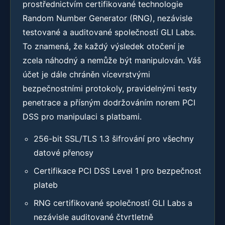
prostřednictvím certifikované technologie
Random Number Generator (RNG), nezávisle
testované a auditované společností GLI Labs.
To znamená, že každý výsledek otočení je
zcela náhodný a nemůže být manipulován. Váš
účet je dále chráněn vícevrstvými
bezpečnostními protokoly, pravidelnými testy
penetrace a přísným dodržováním norem PCI
DSS pro manipulaci s platbami.
256-bit SSL/TLS 1.3 šifrování pro všechny
datové přenosy
Certifikace PCI DSS Level 1 pro bezpečnost
plateb
RNG certifikované společností GLI Labs a
nezávisle auditované čtvrtletně