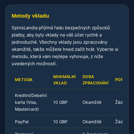
Metody vkladu
SpinsLandia přijímá řadu bezpečných způsobů
platby, aby byly vklady na váš účet rychlé a
jednoduché. Všechny vklady jsou zpracovány
okamžitě, takže můžete hned začít hrát. Vyberte si
metodu, která vám nejlépe vyhovuje, z níže
uvedených možností.
MINIMÁLNÍ
DOBA
METODA
POPLATE
VKLAD
ZPRACOVÁNÍ
Kreditní/Debetní
karta (Visa,
10 GBP
Okamžitě
Žádný
Mastercard)
PayPal
10 GBP
Okamžitě
Žádný