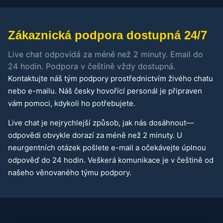
Zákaznická podpora dostupná 24/7
Live chat odpovídá za méně než 2 minuty. Email do
24 hodin. Podpora v češtině vždy dostupná.
Kontaktujte náš tým podpory prostřednictvím živého chatu
nebo e-mailu. Náš česky hovořící personál je připraven
vám pomoci, kdykoli ho potřebujete.
Live chat je nejrychlejší způsob, jak nás dosáhnout—
odpovědi obvykle dorazí za méně než 2 minuty. U
neurgentních otázek pošlete e-mail a očekávejte úplnou
odpověď do 24 hodin. Veškerá komunikace je v češtině od
našeho věnovaného týmu podpory.