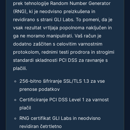
prek tehnologije Random Number Generator
(RNG), ki je neodvisno preizkušena in
revidirano s strani GLI Labs. To pomeni, da je
vsak rezultat vrtljaja popolnoma naključen in
ga ne moramo manipulirati. Vaš račun je
dodatno zaščiten s celovitim varnostnim
protokolom, rednimi testi prodrora in strogimi
standardi skladnosti PCI DSS za ravnanje s
plačili.
256-bitno šifriranje SSL/TLS 1.3 za vse
prenose podatkov
Certificiranje PCI DSS Level 1 za varnost
plačil
RNG certifikat GLI Labs in neodvisno
revidiran četrtletno