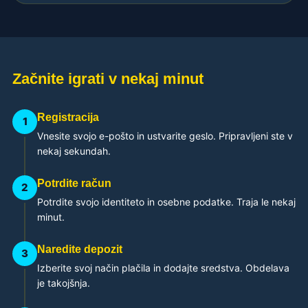
Začnite igrati v nekaj minut
Registracija
1
Vnesite svojo e-pošto in ustvarite geslo. Pripravljeni ste v
nekaj sekundah.
Potrdite račun
2
Potrdite svojo identiteto in osebne podatke. Traja le nekaj
minut.
Naredite depozit
3
Izberite svoj način plačila in dodajte sredstva. Obdelava
je takojšnja.