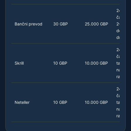
24h
čakanja
Bančni prevod
30 GBP
25.000 GBP
2–4
delovn
dneva
24h
čakanja
Skrill
10 GBP
10.000 GBP
takojšn
na Skril
račun
24h
čakanja
Neteller
10 GBP
10.000 GBP
takojšn
na Nete
račun