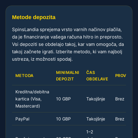
Metode depozita
SpinsLandia sprejema vrsto varnih načinov plačila,
da je financiranje vašega računa hitro in preprosto.
Vsi depoziti se obdelajo takoj, kar vam omogoča, da
takoj začnete igrati. Izberite metodo, ki vam najbolj
ustreza, iz možnosti spodaj.
MINIMALNI
ČAS
METODA
PROVIZIJA
DEPOZIT
OBDELAVE
Kreditna/debitna
kartica (Visa,
10 GBP
Takojšnje
Brez
Mastercard)
PayPal
10 GBP
Takojšnje
Brez
1–2