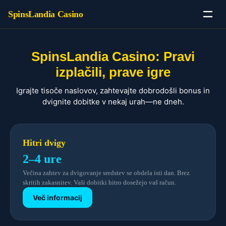
SpinsLandia Casino
SpinsLandia Casino: Pravi
izplačili, prave igre
Igrajte tisoče naslovov, zahtevajte dobrodošli bonus in
dvignite dobitke v nekaj urah—ne dneh.
Hitri dvigy
2–4 ure
Večina zahtev za dvigovanje sredstev se obdela isti dan. Brez
skritih zakasnitev. Vaši dobitki hitro dosežejo vaš račun.
Več informacij