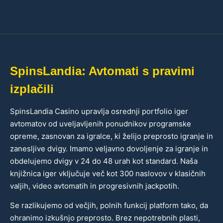
SpinsLandia: Avtomati s pravimi
izplačili
SpinsLandia Casino upravlja osrednji portfolio iger
avtomatov od uveljavljenih ponudnikov programske
opreme, zasnovan za igralce, ki želijo preprosto igranje in
zanesljive dvigy. Imamo veljavno dovoljenje za igranje in
obdelujemo dvigy v 24 do 48 urah kot standard. Naša
knjižnica iger vključuje več kot 300 naslovov v klasičnih
valjih, video avtomatih in progresivnih jackpotih.
Se razlikujemo od večjih, polnih funkcij platform tako, da
ohranimo izkušnjo preprosto. Brez nepotrebnih plasti,