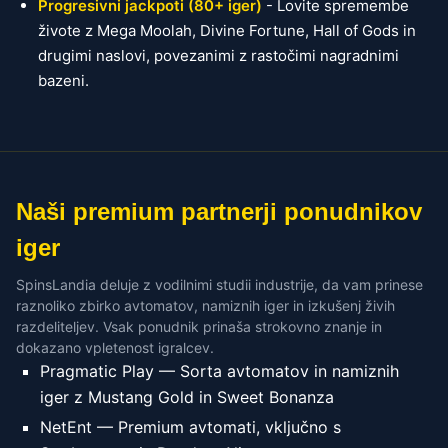
Progresivni jackpoti (80+ iger)
- Lovite spremembe
živote z Mega Moolah, Divine Fortune, Hall of Gods in
drugimi naslovi, povezanimi z rastočimi nagradnimi
bazeni.
Naši premium partnerji ponudnikov
iger
SpinsLandia deluje z vodilnimi studii industrije, da vam prinese
raznoliko zbirko avtomatov, namiznih iger in izkušenj živih
razdeliteljev. Vsak ponudnik prinaša strokovno znanje in
dokazano vpletenost igralcev.
Pragmatic Play — Sorta avtomatov in namiznih
iger z Mustang Gold in Sweet Bonanza
NetEnt — Premium avtomati, vključno s