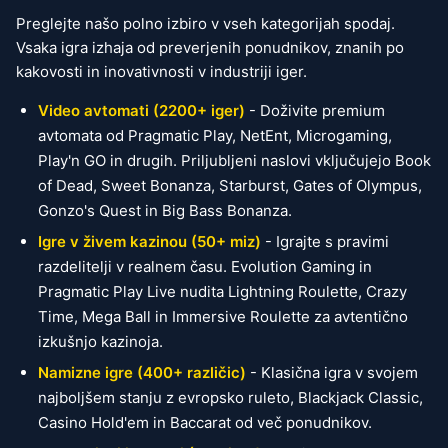
Preglejte našo polno izbiro v vseh kategorijah spodaj.
Vsaka igra izhaja od preverjenih ponudnikov, znanih po
kakovosti in inovativnosti v industriji iger.
Video avtomati (2200+ iger)
- Doživite premium
avtomata od Pragmatic Play, NetEnt, Microgaming,
Play'n GO in drugih. Priljubljeni naslovi vključujejo Book
of Dead, Sweet Bonanza, Starburst, Gates of Olympus,
Gonzo's Quest in Big Bass Bonanza.
Igre v živem kazinou (50+ miz)
- Igrajte s pravimi
razdelitelji v realnem času. Evolution Gaming in
Pragmatic Play Live nudita Lightning Roulette, Crazy
Time, Mega Ball in Immersive Roulette za avtentično
izkušnjo kazinoja.
Namizne igre (400+ različic)
- Klasična igra v svojem
najboljšem stanju z evropsko ruleto, Blackjack Classic,
Casino Hold'em in Baccarat od več ponudnikov.