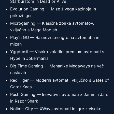
Starburstom in Dead or Alive
Evolution Gaming — Mize živega kazinoja in
prikazi iger
Microgaming — Klasična zbirka avtomatov,
vključno s Mega Moolah
Play'n GO — Raznovrstne igre na avtomatih in
mizah
Yggdrasil — Visoko volatilni premium avtomati s
Hype in Jokermania
Big Time Gaming — Mehanike Megaways na več
naslovih
Red Tiger — Moderni avtomati, vključno s Gates of
Gatot Kaca
Push Gaming — Inovativni avtomati z Jammin Jars
in Razor Shark
Nolimit City — XWays avtomati in igre z visoko