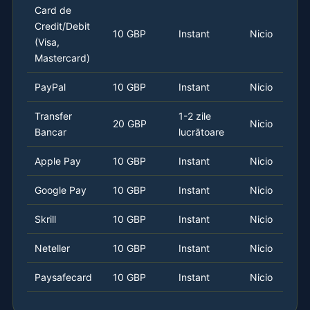
Card de
Credit/Debit
10 GBP
Instant
Nicio
(Visa,
Mastercard)
PayPal
10 GBP
Instant
Nicio
Transfer
1-2 zile
20 GBP
Nicio
Bancar
lucrătoare
Apple Pay
10 GBP
Instant
Nicio
Google Pay
10 GBP
Instant
Nicio
Skrill
10 GBP
Instant
Nicio
Neteller
10 GBP
Instant
Nicio
Paysafecard
10 GBP
Instant
Nicio