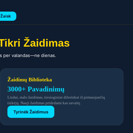
Žaisk
Tikri Žaidimas
mus per valandas—ne dienas.
Žaidimų Biblioteka
3000+ Pavadinimų
Lizdai, stalo žaidimas, tiesioginiai dilerinkai iš pirmaujančių
tiekėjų. Nauji žaidimas pridedami kas savaitę.
Tyrinėk Žaidimus