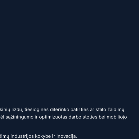
nių lizdų, tiesioginės dilerinko patirties ar stalo žaidimų,
ėl sąžiningumo ir optimizuotas darbo stoties bei mobiliojo
imų industrijos kokybe ir inovacija.