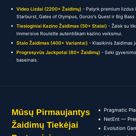
Video Lizdai (2200+ Žaidimų)
- Patyrk premium lizdus 
Starburst, Gates of Olympus, Gonzo's Quest ir Big Bass
Tiesioginiai Kazino Žaidimas (50+ Stalai)
- Žaisk su tik
Immersive Roulette autentiškam kazino veiksmui.
Stalo Žaidimas (400+ Variantai)
- Klasikinis žaidimas 
Progresyvūs Jackpotai (80+ Žaidimų)
- Seki gyvenimo 
baseinais.
Pragmatic Pla
Mūsų Pirmaujantys
NetEnt — Prem
Žaidimų Tiekėjai
Evolution Gam