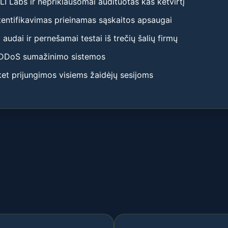
LI Labs ir nepriklausomai audituotas kas ketvirtį
tentifikavimas prieinamas sąskaitos apsaugai
udai ir pernešamai testai iš trečių šalių firmų
r DDoS sumažinimo sistemos
ket prijungimos visiems žaidėjų sesijoms