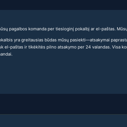
ūsų pagalbos komanda per tiesioginį pokalbį ar el-paštas. Mūsų a
okalbis yra greitausias būdas mūsų pasiekti—atsakymai paprasta
sk el-paštas ir tikėkitės pilno atsakymo per 24 valandas. Visa 
andai.