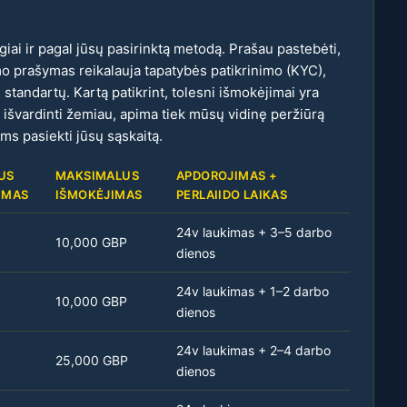
iai ir pagal jūsų pasirinktą metodą. Prašau pastebėti,
o prašymas reikalauja tapatybės patikrinimo (KYC),
standartų. Kartą patikrint, tolesni išmokėjimai yra
, išvardinti žemiau, apima tiek mūsų vidinę peržiūrą
šoms pasiekti jūsų sąskaitą.
US
MAKSIMALUS
APDOROJIMAS +
IMAS
IŠMOKĖJIMAS
PERLAIIDO LAIKAS
24v laukimas + 3–5 darbo
10,000 GBP
dienos
24v laukimas + 1–2 darbo
10,000 GBP
dienos
24v laukimas + 2–4 darbo
25,000 GBP
dienos