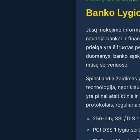
256-BITŲ SSL ŠIFRUOTAS
Banko Lygi
Jūsų mokėjimo informac
naudoja bankai ir finan
prieiga yra šifruotas p
duomenys, banko sąska
mūsų serveriuose.
SpinsLandia žaidimas 
technologiją, nepriklau
yra pilnai atsitiktinis
protokolais, reguliaria
256-bitų SSL/TLS 1
PCI DSS 1 lygio ser